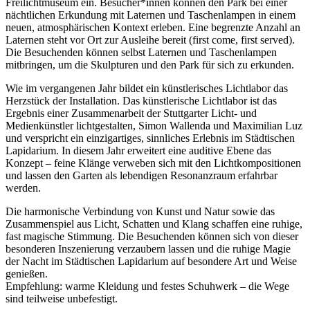
Freilichtmuseum ein. Besucher*innen können den Park bei einer
nächtlichen Erkundung mit Laternen und Taschenlampen in einem
neuen, atmosphärischen Kontext erleben. Eine begrenzte Anzahl an
Laternen steht vor Ort zur Ausleihe bereit (first come, first served).
Die Besuchenden können selbst Laternen und Taschenlampen
mitbringen, um die Skulpturen und den Park für sich zu erkunden.
Wie im vergangenen Jahr bildet ein künstlerisches Lichtlabor das
Herzstück der Installation. Das künstlerische Lichtlabor ist das
Ergebnis einer Zusammenarbeit der Stuttgarter Licht- und
Medienkünstler lichtgestalten, Simon Wallenda und Maximilian Luz
und verspricht ein einzigartiges, sinnliches Erlebnis im Städtischen
Lapidarium. In diesem Jahr erweitert eine auditive Ebene das
Konzept – feine Klänge verweben sich mit den Lichtkompositionen
und lassen den Garten als lebendigen Resonanzraum erfahrbar
werden.
Die harmonische Verbindung von Kunst und Natur sowie das
Zusammenspiel aus Licht, Schatten und Klang schaffen eine ruhige,
fast magische Stimmung. Die Besuchenden können sich von dieser
besonderen Inszenierung verzaubern lassen und die ruhige Magie
der Nacht im Städtischen Lapidarium auf besondere Art und Weise
genießen.
Empfehlung: warme Kleidung und festes Schuhwerk – die Wege
sind teilweise unbefestigt.